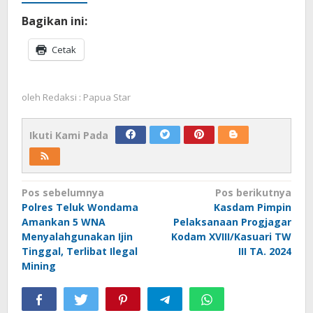
Bagikan ini:
Cetak
oleh
Redaksi : Papua Star
Ikuti Kami Pada
Navigasi
Pos sebelumnya
Pos berikutnya
Polres Teluk Wondama
Kasdam Pimpin
pos
Amankan 5 WNA
Pelaksanaan Progjagar
Menyalahgunakan Ijin
Kodam XVIII/Kasuari TW
Tinggal, Terlibat Ilegal
III TA. 2024
Mining