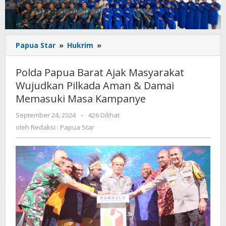
Polda
Papua Star
»
Hukrim
»
Papua
Barat
Polda Papua Barat Ajak Masyarakat
Ajak
Wujudkan Pilkada Aman & Damai
Masyarakat
Memasuki Masa Kampanye
Wujudkan
Pilkada
oleh
September 24, 2024
-
426 Dilihat
Aman
Redaksi
oleh
Redaksi : Papua Star
&
:
Damai
Papua
Memasuki
Star
Masa
Kampanye