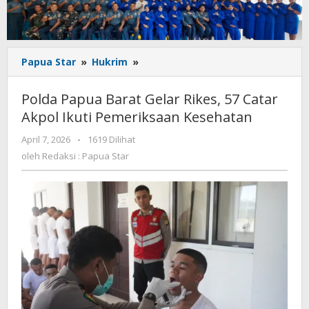
Polda
Papua Star
»
Hukrim
»
Papua
Barat
Polda Papua Barat Gelar Rikes, 57 Catar
Gelar
Akpol Ikuti Pemeriksaan Kesehatan
Rikes,
57
oleh
April 7, 2026
-
1619 Dilihat
Catar
Redaksi
oleh
Redaksi : Papua Star
Akpol
:
Ikuti
Papua
Star
Pemeriksaan
Kesehatan