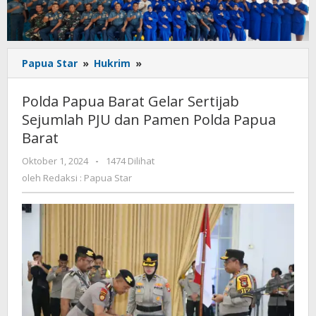
Polda
Papua Star
»
Hukrim
»
Papua
Barat
Polda Papua Barat Gelar Sertijab
Gelar
Sejumlah PJU dan Pamen Polda Papua
Sertijab
Barat
Sejumlah
PJU
oleh
Oktober 1, 2024
-
1474 Dilihat
dan
Redaksi
oleh
Redaksi : Papua Star
Pamen
:
Polda
Papua
Papua
Star
Barat