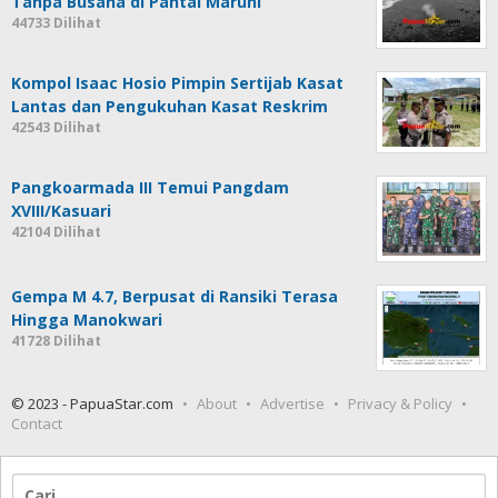
Tanpa Busana di Pantai Maruni
44733 Dilihat
Kompol Isaac Hosio Pimpin Sertijab Kasat
Lantas dan Pengukuhan Kasat Reskrim
42543 Dilihat
Pangkoarmada III Temui Pangdam
XVIII/Kasuari
42104 Dilihat
Gempa M 4.7, Berpusat di Ransiki Terasa
Hingga Manokwari
41728 Dilihat
© 2023 - PapuaStar.com
About
Advertise
Privacy & Policy
Contact
Cari