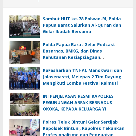
Sambut HUT ke-78 Polwan-RI, Polda
Papua Barat Salurkan Al-Qur’an dan
Gelar Ibadah Bersama
Polda Papua Barat Gelar Podcast
Basarnas, BMKG, dan Dinas
Kehutanan Kesiapsiagaan
Menghadapi El.Niño
KaFasharkan TNI-AL Manokwari dan
Jalasenastri, Melepas 2 Tim Dayung
Mengikuti Lomba Festival Raimuti
INI PENJELASAN RESMI KAPOLRES
PEGUNUNGAN ARFAK BERNADUS
OKOKA, KEPADA KELUARGA YI
Polres Teluk Bintuni Gelar Sertijab
Kapolsek Bintuni, Kapolres Tekankan
Profesionalisme dan Penguatan