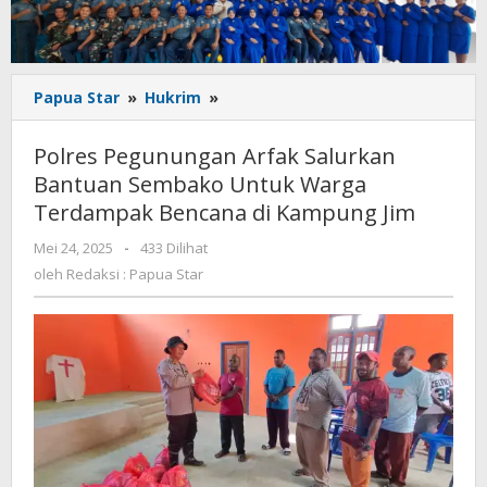
Polres
Papua Star
»
Hukrim
»
Pegunungan
Arfak
Polres Pegunungan Arfak Salurkan
Salurkan
Bantuan Sembako Untuk Warga
Bantuan
Terdampak Bencana di Kampung Jim
Sembako
Untuk
oleh
Mei 24, 2025
-
433 Dilihat
Warga
Redaksi
oleh
Redaksi : Papua Star
Terdampak
:
Bencana
Papua
di
Star
Kampung
Jim