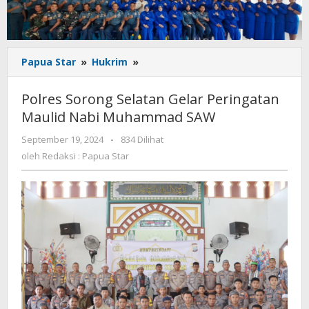
Polres
Papua Star
»
Hukrim
»
Sorong
Selatan
Polres Sorong Selatan Gelar Peringatan
Gelar
Maulid Nabi Muhammad SAW
Peringatan
Maulid
oleh
September 19, 2024
-
834 Dilihat
Nabi
Redaksi
oleh
Redaksi : Papua Star
Muhammad
:
SAW
Papua
Star