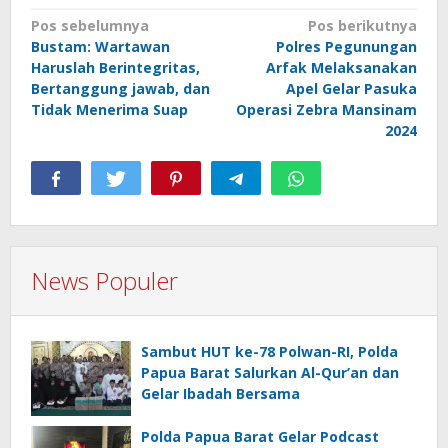
Navigasi
Pos sebelumnya
Pos berikutnya
Bustam: Wartawan
Polres Pegunungan
pos
Haruslah Berintegritas,
Arfak Melaksanakan
Bertanggung jawab, dan
Apel Gelar Pasuka
Tidak Menerima Suap
Operasi Zebra Mansinam
2024
News Populer
Sambut HUT ke-78 Polwan-RI, Polda
Papua Barat Salurkan Al-Qur’an dan
Gelar Ibadah Bersama
Polda Papua Barat Gelar Podcast