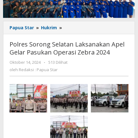
Polres
Papua Star
»
Hukrim
»
Sorong
Selatan
Polres Sorong Selatan Laksanakan Apel
Laksanakan
Gelar Pasukan Operasi Zebra 2024
Apel
Gelar
oleh
Oktober 14, 2024
-
513 Dilihat
Pasukan
Redaksi
oleh
Redaksi : Papua Star
Operasi
:
Zebra
Papua
Star
2024