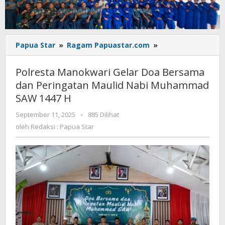
Polresta
Papua Star
»
Ragam Papuastar.com
»
Manokwari
Gelar
Polresta Manokwari Gelar Doa Bersama
Doa
dan Peringatan Maulid Nabi Muhammad
Bersama
SAW 1447 H
dan
Peringatan
oleh
September 11, 2025
-
885 Dilihat
Maulid
Redaksi
oleh
Redaksi : Papua Star
Nabi
:
Muhammad
Papua
SAW
Star
1447
H