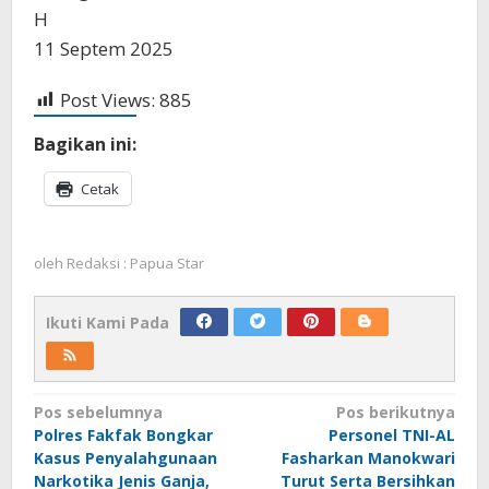
H
11 Septem 2025
Post Views:
885
Bagikan ini:
Cetak
oleh
Redaksi : Papua Star
Ikuti Kami Pada
Navigasi
Pos sebelumnya
Pos berikutnya
Polres Fakfak Bongkar
Personel TNI-AL
pos
Kasus Penyalahgunaan
Fasharkan Manokwari
Narkotika Jenis Ganja,
Turut Serta Bersihkan