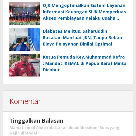
OJK Mengoptimalkan Sistem Layanan
Informasi Keuangan SLIK Memperluas
Akses Pembiayaan Pelaku Usaha
Mikro
Diabetes Melitus, Saharuddin :
Rasakan Manfaat JKN, Tanpa Beban
Biaya Pelayanan Dinilai Optimal
Ketua Pemuda Key,Muhammad Refra
: Mandat IKEMAL di Papua Barat Minta
Dicabut
Komentar
Tinggalkan Balasan
Alamat email Anda tidak akan dipublikasikan.
Ruas yang
wajib ditandai
*