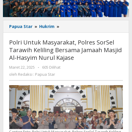
Polri
Papua Star
»
Hukrim
»
Untuk
Masyarakat,
Polri Untuk Masyarakat, Polres SorSel
Polres
Tarawih Keliling Bersama Jamaah Masjid
SorSel
Al-Hasyim Nurul Kajase
Tarawih
Keliling
oleh
Maret 22, 2025
-
605 Dilihat
Bersama
Redaksi
oleh
Redaksi : Papua Star
Jamaah
:
Masjid
Papua
Al-
Star
Hasyim
Nurul
Kajase
Caption foto: Polri Untuk Masyarakat, Polres SorSel Tarawih Keliling