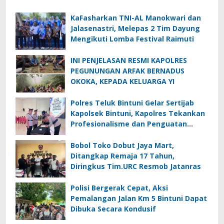
KaFasharkan TNI-AL Manokwari dan
Jalasenastri, Melepas 2 Tim Dayung
Mengikuti Lomba Festival Raimuti
INI PENJELASAN RESMI KAPOLRES
PEGUNUNGAN ARFAK BERNADUS
OKOKA, KEPADA KELUARGA YI
Polres Teluk Bintuni Gelar Sertijab
Kapolsek Bintuni, Kapolres Tekankan
Profesionalisme dan Penguatan
Sinergita
Bobol Toko Dobut Jaya Mart,
Ditangkap Remaja 17 Tahun,
Diringkus Tim.URC Resmob Jatanras
Polisi Bergerak Cepat, Aksi
Pemalangan Jalan Km 5 Bintuni Dapat
Dibuka Secara Kondusif