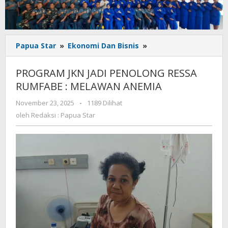
PROGRAM
Papua Star
»
Ekonomi Dan Bisnis
»
JKN
JADI
PROGRAM JKN JADI PENOLONG RESSA
PENOLONG
RUMFABE : MELAWAN ANEMIA
RESSA
RUMFABE
oleh
November 23, 2025
-
1189 Dilihat
:
Redaksi
oleh
Redaksi : Papua Star
MELAWAN
:
ANEMIA
Papua
Star