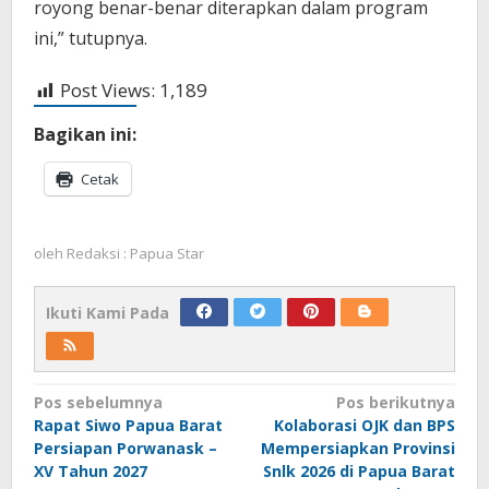
royong benar-benar diterapkan dalam program
ini,” tutupnya.
Post Views:
1,189
Bagikan ini:
Cetak
oleh
Redaksi : Papua Star
Ikuti Kami Pada
Navigasi
Pos sebelumnya
Pos berikutnya
Rapat Siwo Papua Barat
Kolaborasi OJK dan BPS
pos
Persiapan Porwanask –
Mempersiapkan Provinsi
XV Tahun 2027
Snlk 2026 di Papua Barat