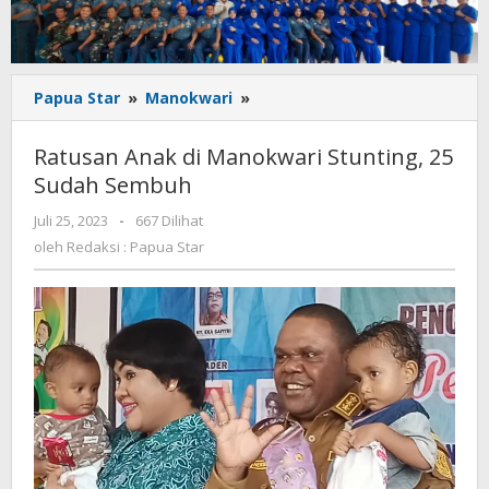
Ratusan
Papua Star
»
Manokwari
»
Anak
di
Ratusan Anak di Manokwari Stunting, 25
Manokwari
Sudah Sembuh
Stunting,
25
oleh
Juli 25, 2023
-
667 Dilihat
Sudah
Redaksi
oleh
Redaksi : Papua Star
Sembuh
:
Papua
Star