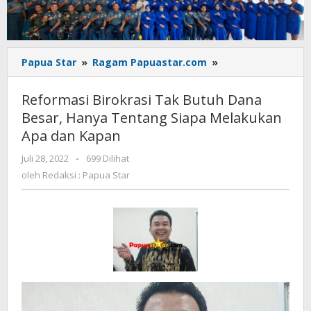
Reformasi
Papua Star
»
Ragam Papuastar.com
»
Birokrasi
Tak
Reformasi Birokrasi Tak Butuh Dana
Butuh
Besar, Hanya Tentang Siapa Melakukan
Dana
Apa dan Kapan
Besar,
Hanya
oleh
Juli 28, 2022
-
699 Dilihat
Tentang
Redaksi
oleh
Redaksi : Papua Star
Siapa
:
Melakukan
Papua
Apa
Star
dan
Kapan