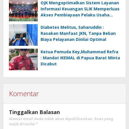
OJK Mengoptimalkan Sistem Layanan
Informasi Keuangan SLIK Memperluas
Akses Pembiayaan Pelaku Usaha
Mikro
Diabetes Melitus, Saharuddin :
Rasakan Manfaat JKN, Tanpa Beban
Biaya Pelayanan Dinilai Optimal
Ketua Pemuda Key,Muhammad Refra
: Mandat IKEMAL di Papua Barat Minta
Dicabut
Komentar
Tinggalkan Balasan
Alamat email Anda tidak akan dipublikasikan.
Ruas yang
wajib ditandai
*