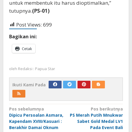
untuk membentuk itu harus dioptimalkan,”
tutupnya.
(PS-01)
Post Views:
699
Bagikan ini:
Cetak
oleh
Redaksi : Papua Star
Ikuti Kami Pada
Navigasi
Pos sebelumnya
Pos berikutnya
Dipicu Persoalan Asmara,
PS Merah Putih Mnukwar
pos
Kapendam XVIII/Kasuari :
Sabet Gold Medal LV1
Berakhir Damai Oknum
Pada Event Bali