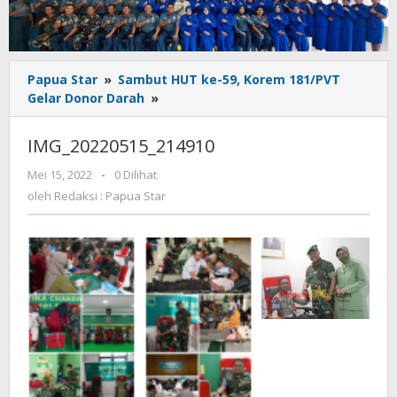
Papua Star
»
Sambut HUT ke-59, Korem 181/PVT
IMG_20220515_214910
Gelar Donor Darah
»
IMG_20220515_214910
oleh
Mei 15, 2022
-
0 Dilihat
Redaksi
oleh
Redaksi : Papua Star
:
Papua
Star