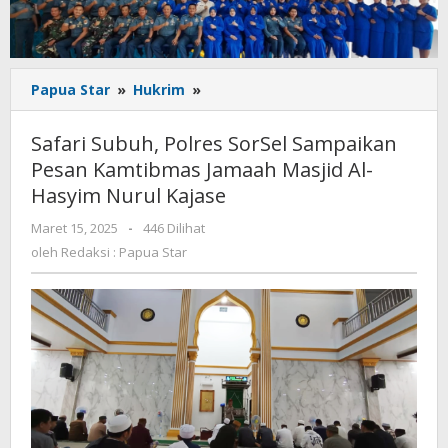
Safari
Papua Star
»
Hukrim
»
Subuh,
Polres
Safari Subuh, Polres SorSel Sampaikan
SorSel
Pesan Kamtibmas Jamaah Masjid Al-
Sampaikan
Hasyim Nurul Kajase
Pesan
Kamtibmas
oleh
Maret 15, 2025
-
446 Dilihat
Jamaah
Redaksi
oleh
Redaksi : Papua Star
Masjid
:
Al-
Papua
Hasyim
Star
Nurul
Kajase