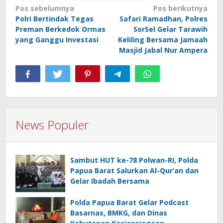
Navigasi
Pos sebelumnya
Pos berikutnya
Polri Bertindak Tegas
Safari Ramadhan, Polres
pos
Preman Berkedok Ormas
SorSel Gelar Tarawih
yang Ganggu Investasi
Keliling Bersama Jamaah
Masjid Jabal Nur Ampera
News Populer
Sambut HUT ke-78 Polwan-RI, Polda
Papua Barat Salurkan Al-Qur’an dan
Gelar Ibadah Bersama
Polda Papua Barat Gelar Podcast
Basarnas, BMKG, dan Dinas