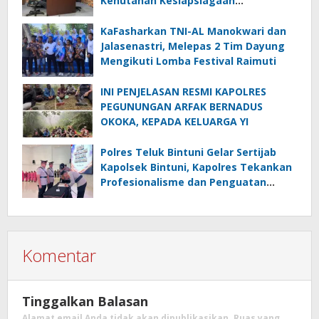
Kehutanan Kesiapsiagaan
Menghadapi El.Niño
KaFasharkan TNI-AL Manokwari dan
Jalasenastri, Melepas 2 Tim Dayung
Mengikuti Lomba Festival Raimuti
INI PENJELASAN RESMI KAPOLRES
PEGUNUNGAN ARFAK BERNADUS
OKOKA, KEPADA KELUARGA YI
Polres Teluk Bintuni Gelar Sertijab
Kapolsek Bintuni, Kapolres Tekankan
Profesionalisme dan Penguatan
Sinergita
Komentar
Tinggalkan Balasan
Alamat email Anda tidak akan dipublikasikan.
Ruas yang