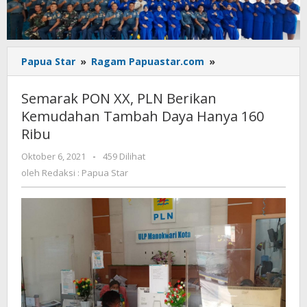
Semarak
Papua Star
»
Ragam Papuastar.com
»
PON
XX,
Semarak PON XX, PLN Berikan
PLN
Kemudahan Tambah Daya Hanya 160
Berikan
Ribu
Kemudahan
Tambah
oleh
Oktober 6, 2021
-
459 Dilihat
Daya
Redaksi
oleh
Redaksi : Papua Star
Hanya
:
160
Papua
Ribu
Star