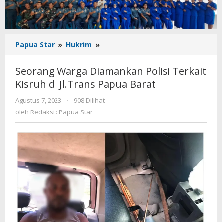
Seorang
Papua Star
»
Hukrim
»
Warga
Diamankan
Seorang Warga Diamankan Polisi Terkait
Polisi
Kisruh di Jl.Trans Papua Barat
Terkait
Kisruh
oleh
Agustus 7, 2023
-
908 Dilihat
di
Redaksi
oleh
Redaksi : Papua Star
Jl.Trans
:
Papua
Papua
Star
Barat