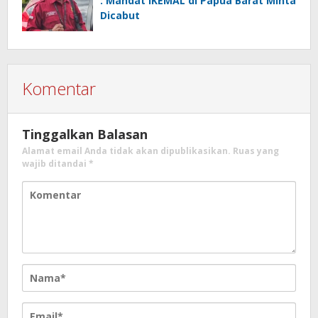
: Mandat IKEMAL di Papua Barat Minta
Dicabut
Komentar
Tinggalkan Balasan
Alamat email Anda tidak akan dipublikasikan.
Ruas yang
wajib ditandai
*