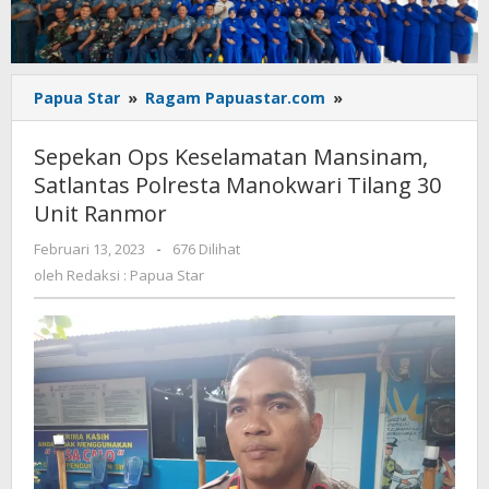
Sepekan
Papua Star
»
Ragam Papuastar.com
»
Ops
Keselamatan
Sepekan Ops Keselamatan Mansinam,
Mansinam,
Satlantas Polresta Manokwari Tilang 30
Satlantas
Unit Ranmor
Polresta
Manokwari
oleh
Februari 13, 2023
-
676 Dilihat
Tilang
Redaksi
oleh
Redaksi : Papua Star
30
:
Unit
Papua
Ranmor
Star