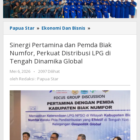
Sinergi
Papua Star
»
Ekonomi Dan Bisnis
»
Pertamina
dan
Sinergi Pertamina dan Pemda Biak
Pemda
Numfor, Perkuat Distribusi LPG di
Biak
Tengah Dinamika Global
Numfor,
Perkuat
oleh
Mei 6, 2026
-
2097 Dilihat
Distribusi
Redaksi
oleh
Redaksi : Papua Star
LPG
:
di
Papua
Tengah
Star
Dinamika
Global