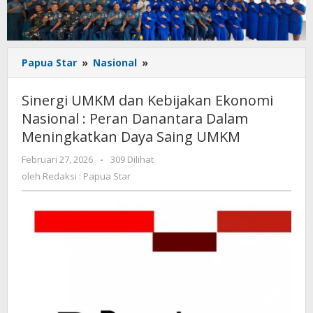
Sinergi
Papua Star
»
Nasional
»
UMKM
dan
Sinergi UMKM dan Kebijakan Ekonomi
Kebijakan
Nasional : Peran Danantara Dalam
Ekonomi
Meningkatkan Daya Saing UMKM
Nasional
:
oleh
Februari 27, 2026
-
309 Dilihat
Peran
Redaksi
oleh
Redaksi : Papua Star
Danantara
:
Dalam
Papua
Meningkatkan
Star
Daya
Saing
UMKM