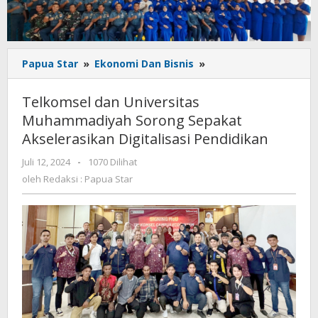
Telkomsel
Papua Star
»
Ekonomi Dan Bisnis
»
dan
Universitas
Telkomsel dan Universitas
Muhammadiyah
Muhammadiyah Sorong Sepakat
Sorong
Akselerasikan Digitalisasi Pendidikan
Sepakat
Akselerasikan
oleh
Juli 12, 2024
-
1070 Dilihat
Digitalisasi
Redaksi
oleh
Redaksi : Papua Star
Pendidikan
:
Papua
Star