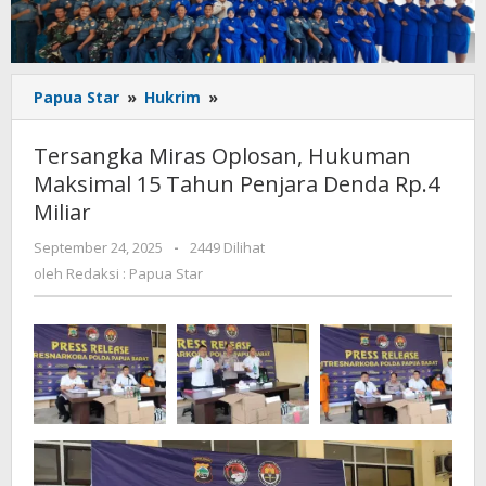
Tersangka
Papua Star
»
Hukrim
»
Miras
Oplosan,
Tersangka Miras Oplosan, Hukuman
Hukuman
Maksimal 15 Tahun Penjara Denda Rp.4
Maksimal
Miliar
15
Tahun
oleh
September 24, 2025
-
2449 Dilihat
Penjara
Redaksi
oleh
Redaksi : Papua Star
Denda
:
Rp.4
Papua
Miliar
Star