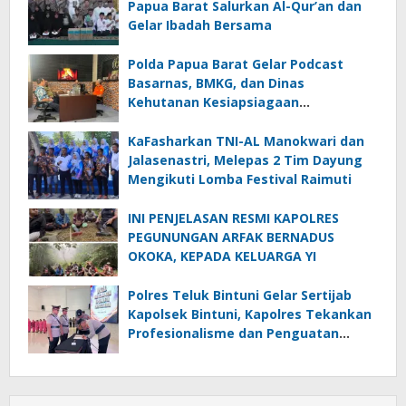
Papua Barat Salurkan Al-Qur’an dan
Gelar Ibadah Bersama
Polda Papua Barat Gelar Podcast
Basarnas, BMKG, dan Dinas
Kehutanan Kesiapsiagaan
Menghadapi El.Niño
KaFasharkan TNI-AL Manokwari dan
Jalasenastri, Melepas 2 Tim Dayung
Mengikuti Lomba Festival Raimuti
INI PENJELASAN RESMI KAPOLRES
PEGUNUNGAN ARFAK BERNADUS
OKOKA, KEPADA KELUARGA YI
Polres Teluk Bintuni Gelar Sertijab
Kapolsek Bintuni, Kapolres Tekankan
Profesionalisme dan Penguatan
Sinergita