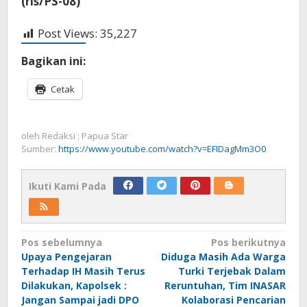
(rls/PS-08)
Post Views:
35,227
Bagikan ini:
Cetak
oleh
Redaksi : Papua Star
Sumber:
https://www.youtube.com/watch?v=EFIDagMm3O0
Ikuti Kami Pada
Navigasi
Pos sebelumnya
Pos berikutnya
Upaya Pengejaran
Diduga Masih Ada Warga
pos
Terhadap IH Masih Terus
Turki Terjebak Dalam
Dilakukan, Kapolsek :
Reruntuhan, Tim INASAR
Jangan Sampai jadi DPO
Kolaborasi Pencarian