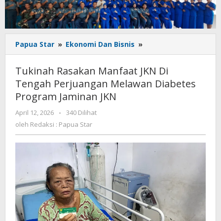
Tukinah
Papua Star
»
Ekonomi Dan Bisnis
»
Rasakan
Manfaat
Tukinah Rasakan Manfaat JKN Di
JKN
Tengah Perjuangan Melawan Diabetes
Di
Program Jaminan JKN
Tengah
Perjuangan
oleh
April 12, 2026
-
340 Dilihat
Melawan
Redaksi
oleh
Redaksi : Papua Star
Diabetes
:
Program
Papua
Jaminan
Star
JKN