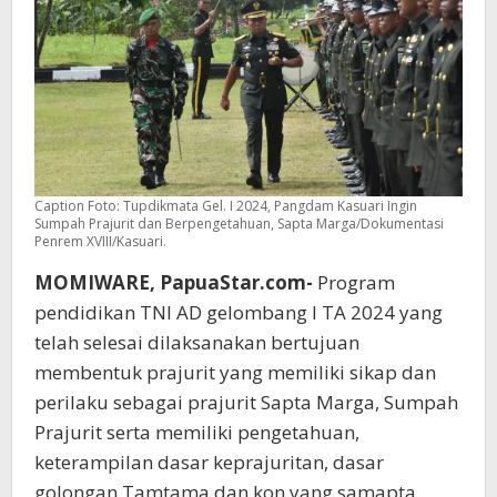
Ingin
Sumpah
Prajurit
dan
Berpengetahuan,
Sapta
Marga
Caption Foto: Tupdikmata Gel. I 2024, Pangdam Kasuari Ingin
Sumpah Prajurit dan Berpengetahuan, Sapta Marga/Dokumentasi
Penrem XVIII/Kasuari.
MOMIWARE, PapuaStar.com-
Program
pendidikan TNI AD gelombang I TA 2024 yang
telah selesai dilaksanakan bertujuan
membentuk prajurit yang memiliki sikap dan
perilaku sebagai prajurit Sapta Marga, Sumpah
Prajurit serta memiliki pengetahuan,
keterampilan dasar keprajuritan, dasar
golongan Tamtama dan kon yang samapta.