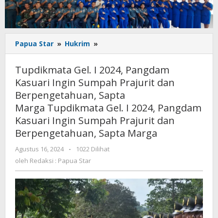
Tupdikmata
Papua Star
»
Hukrim
»
Gel.
I
Tupdikmata Gel. I 2024, Pangdam
2024,
Kasuari Ingin Sumpah Prajurit dan
Pangdam
Berpengetahuan, Sapta
Kasuari
Ingin
Marga Tupdikmata Gel. I 2024, Pangdam
Sumpah
Kasuari Ingin Sumpah Prajurit dan
Prajurit
Berpengetahuan, Sapta Marga
dan
Berpengetahuan,
oleh
Agustus 16, 2024
-
1022 Dilihat
Sapta
Redaksi
oleh
Redaksi : Papua Star
Marga Tupdikmata
:
Papua
Gel.
Star
I
2024,
Pangdam
Kasuari