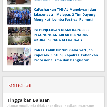
Menghadapi El.Niño
KaFasharkan TNI-AL Manokwari dan
Jalasenastri, Melepas 2 Tim Dayung
Mengikuti Lomba Festival Raimuti
INI PENJELASAN RESMI KAPOLRES
PEGUNUNGAN ARFAK BERNADUS
OKOKA, KEPADA KELUARGA YI
Polres Teluk Bintuni Gelar Sertijab
Kapolsek Bintuni, Kapolres Tekankan
Profesionalisme dan Penguatan
Sinergita
Komentar
Tinggalkan Balasan
Alamat email Anda tidak akan dipublikasikan.
Ruas yang