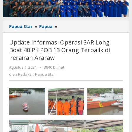
Update
Papua Star
»
Papua
»
Informasi
Operasi
Update Informasi Operasi SAR Long
SAR
Boat 40 PK POB 13 Orang Terbalik di
Long
Perairan Araraw
Boat
40
oleh
Agustus 1, 2024
-
3840 Dilihat
PK
Redaksi
oleh
Redaksi : Papua Star
POB
:
13
Papua
Orang
Star
Terbalik
di
Perairan
Araraw