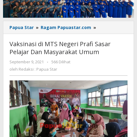
Vaksinasi
Papua Star
»
Ragam Papuastar.com
»
di
MTS
Vaksinasi di MTS Negeri Prafi Sasar
Negeri
Pelajar Dan Masyarakat Umum
Prafi
Sasar
oleh
September 9, 2021
-
566 Dilihat
Pelajar
Redaksi
oleh
Redaksi : Papua Star
Dan
:
Masyarakat
Papua
Star
Umum