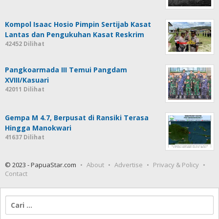
Kompol Isaac Hosio Pimpin Sertijab Kasat
Lantas dan Pengukuhan Kasat Reskrim
42452 Dilihat
Pangkoarmada III Temui Pangdam
XVIII/Kasuari
42011 Dilihat
Gempa M 4.7, Berpusat di Ransiki Terasa
Hingga Manokwari
41637 Dilihat
© 2023 - PapuaStar.com
About
Advertise
Privacy & Policy
Contact
Cari
untuk: