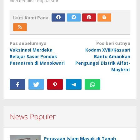
oleh
Redaksi : Papua Star
Ikuti Kami Pada
Navigasi
Pos sebelumnya
Pos berikutnya
Vaksinasi Merdeka
Kodam XVIII/Kasuari
pos
Belajar Sasar Pondok
Bantu Amankan
Pesantren di Manokwari
Pengungsi Distrik Aifat-
Maybrat
News Populer
Perayaan Islam Masuk di Tanah