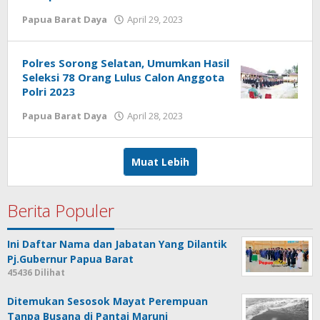
oleh
Papua Barat Daya
April 29, 2023
Redaksi
:
Papua
Polres Sorong Selatan, Umumkan Hasil
Star
Seleksi 78 Orang Lulus Calon Anggota
Polri 2023
oleh
Papua Barat Daya
April 28, 2023
Redaksi
:
Papua
Muat Lebih
Star
Berita Populer
Ini Daftar Nama dan Jabatan Yang Dilantik
Pj.Gubernur Papua Barat
45436 Dilihat
Ditemukan Sesosok Mayat Perempuan
Tanpa Busana di Pantai Maruni