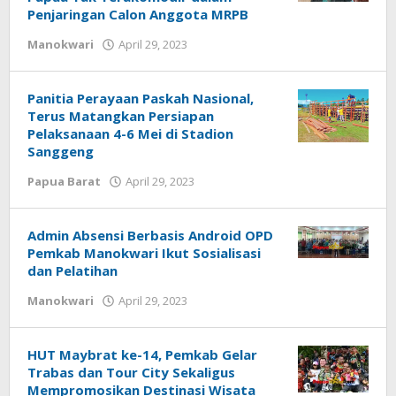
Penjaringan Calon Anggota MRPB
oleh
Manokwari
April 29, 2023
Redaksi
:
Papua
Panitia Perayaan Paskah Nasional,
Star
Terus Matangkan Persiapan
Pelaksanaan 4-6 Mei di Stadion
Sanggeng
oleh
Papua Barat
April 29, 2023
Redaksi
:
Papua
Admin Absensi Berbasis Android OPD
Star
Pemkab Manokwari Ikut Sosialisasi
dan Pelatihan
oleh
Manokwari
April 29, 2023
Redaksi
:
Papua
HUT Maybrat ke-14, Pemkab Gelar
Star
Trabas dan Tour City Sekaligus
Mempromosikan Destinasi Wisata