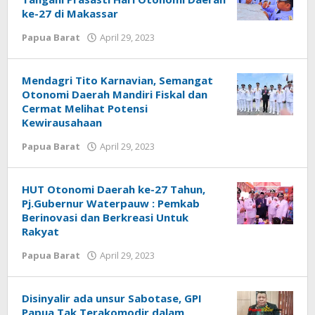
ke-27 di Makassar
oleh
Papua Barat
April 29, 2023
Redaksi
:
Papua
Mendagri Tito Karnavian, Semangat
Star
Otonomi Daerah Mandiri Fiskal dan
Cermat Melihat Potensi
Kewirausahaan
oleh
Papua Barat
April 29, 2023
Redaksi
:
Papua
HUT Otonomi Daerah ke-27 Tahun,
Star
Pj.Gubernur Waterpauw : Pemkab
Berinovasi dan Berkreasi Untuk
Rakyat
oleh
Papua Barat
April 29, 2023
Redaksi
:
Papua
Disinyalir ada unsur Sabotase, GPI
Star
Papua Tak Terakomodir dalam