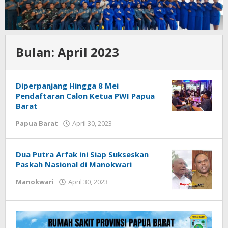
Bulan:
April 2023
Diperpanjang Hingga 8 Mei
Pendaftaran Calon Ketua PWI Papua
Barat
oleh
Papua Barat
April 30, 2023
Redaksi
:
Papua
Dua Putra Arfak ini Siap Sukseskan
Star
Paskah Nasional di Manokwari
oleh
Manokwari
April 30, 2023
Redaksi
:
Papua
Star