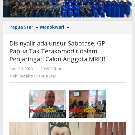
Disinyalir
Papua Star
»
Manokwari
»
ada
unsur
Disinyalir ada unsur Sabotase, GPI
Sabotase,
Papua Tak Terakomodir dalam
GPI
Penjaringan Calon Anggota MRPB
Papua
Tak
oleh
April 29, 2023
-
1068 Dilihat
Terakomodir
Redaksi
oleh
Redaksi : Papua Star
dalam
:
Penjaringan
Papua
Calon
Star
Anggota
MRPB