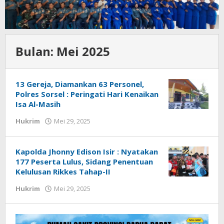
Bulan:
Mei 2025
13 Gereja, Diamankan 63 Personel,
Polres Sorsel : Peringati Hari Kenaikan
Isa Al-Masih
oleh
Hukrim
Mei 29, 2025
Redaksi
:
Papua
Kapolda Jhonny Edison Isir : Nyatakan
Star
177 Peserta Lulus, Sidang Penentuan
Kelulusan Rikkes Tahap-II
oleh
Hukrim
Mei 29, 2025
Redaksi
:
Papua