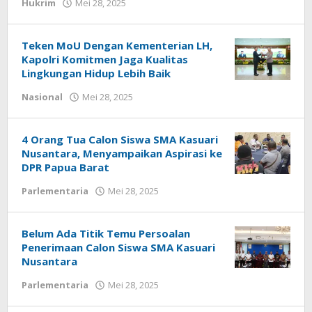
oleh
Hukrim
Mei 28, 2025
Redaksi
:
Papua
Teken MoU Dengan Kementerian LH,
Star
Kapolri Komitmen Jaga Kualitas
Lingkungan Hidup Lebih Baik
oleh
Nasional
Mei 28, 2025
Redaksi
:
Papua
4 Orang Tua Calon Siswa SMA Kasuari
Star
Nusantara, Menyampaikan Aspirasi ke
DPR Papua Barat
oleh
Parlementaria
Mei 28, 2025
Redaksi
:
Papua
Belum Ada Titik Temu Persoalan
Star
Penerimaan Calon Siswa SMA Kasuari
Nusantara
oleh
Parlementaria
Mei 28, 2025
Redaksi
: