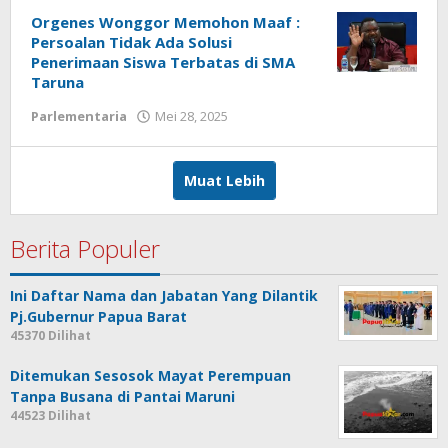
Papua
Orgenes Wonggor Memohon Maaf :
Star
Persoalan Tidak Ada Solusi
Penerimaan Siswa Terbatas di SMA
Taruna
oleh
Parlementaria
Mei 28, 2025
Redaksi
:
Papua
Muat Lebih
Star
Berita Populer
Ini Daftar Nama dan Jabatan Yang Dilantik
Pj.Gubernur Papua Barat
45370 Dilihat
Ditemukan Sesosok Mayat Perempuan
Tanpa Busana di Pantai Maruni
44523 Dilihat