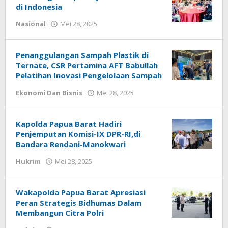
di Indonesia
oleh
Nasional
Mei 28, 2025
Redaksi
:
Papua
Penanggulangan Sampah Plastik di
Star
Ternate, CSR Pertamina AFT Babullah
Pelatihan Inovasi Pengelolaan Sampah
oleh
Ekonomi Dan Bisnis
Mei 28, 2025
Redaksi
:
Papua
Kapolda Papua Barat Hadiri
Star
Penjemputan Komisi-IX DPR-RI,di
Bandara Rendani-Manokwari
oleh
Hukrim
Mei 28, 2025
Redaksi
:
Papua
Wakapolda Papua Barat Apresiasi
Star
Peran Strategis Bidhumas Dalam
Membangun Citra Polri