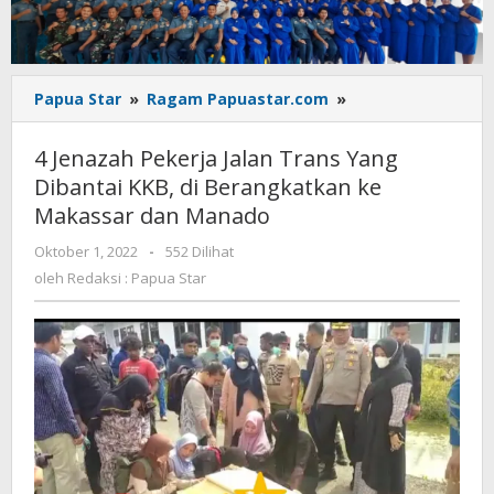
4
Papua Star
»
Ragam Papuastar.com
»
Jenazah
Pekerja
4 Jenazah Pekerja Jalan Trans Yang
Jalan
Dibantai KKB, di Berangkatkan ke
Trans
Makassar dan Manado
Yang
Dibantai
oleh
Oktober 1, 2022
-
552 Dilihat
KKB,
Redaksi
oleh
Redaksi : Papua Star
di
:
Berangkatkan
Papua
ke
Star
Makassar
dan
Manado