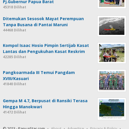
Pj.Gubernur Papua Barat
45318 Dilihat
Ditemukan Sesosok Mayat Perempuan
Tanpa Busana di Pantai Maruni
44468 Dilihat
Kompol Isaac Hosio Pimpin Sertijab Kasat
Lantas dan Pengukuhan Kasat Reskrim
42285 Dilihat
Pangkoarmada III Temui Pangdam
XVIII/Kasuari
41840 Dilihat
Gempa M 4.7, Berpusat di Ransiki Terasa
Hingga Manokwari
41472 Dilihat
© 2023 - PapuaStar.com
About
Advertise
Privacy & Policy