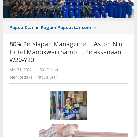
80%
Papua Star
»
Ragam Papuastar.com
»
Persiapan
Management
80% Persiapan Management Aston Niu
Aston
Hotel Manokwari Sambut Pelaksanaan
Niu
W20-Y20
Hotel
Manokwari
oleh
Mei 31, 2022
-
801 Dilihat
Sambut
Redaksi
oleh
Redaksi : Papua Star
Pelaksanaan
:
W20-
Papua
Y20
Star