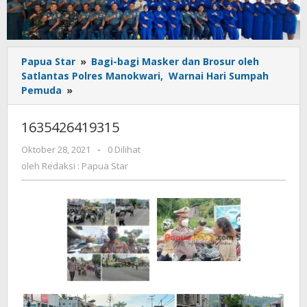
Papua Star
»
Bagi-bagi Masker dan Brosur oleh
Satlantas Polres Manokwari, Warnai Hari Sumpah
1635426419315
Pemuda
»
1635426419315
oleh
Oktober 28, 2021
-
0 Dilihat
Redaksi
oleh
Redaksi : Papua Star
:
Papua
Star