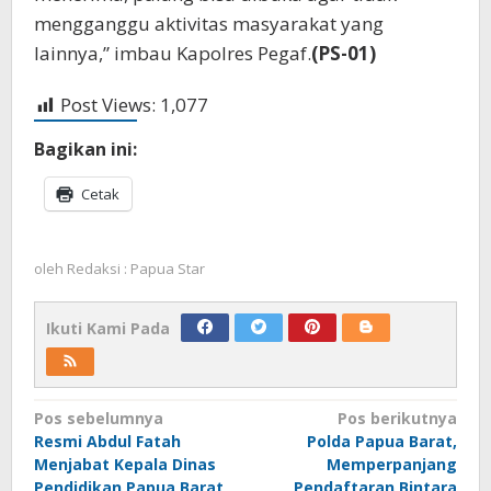
mengganggu aktivitas masyarakat yang
lainnya,” imbau Kapolres Pegaf.
(PS-01)
Post Views:
1,077
Bagikan ini:
Cetak
oleh
Redaksi : Papua Star
Ikuti Kami Pada
Navigasi
Pos sebelumnya
Pos berikutnya
Resmi Abdul Fatah
Polda Papua Barat,
pos
Menjabat Kepala Dinas
Memperpanjang
Pendidikan Papua Barat
Pendaftaran Bintara