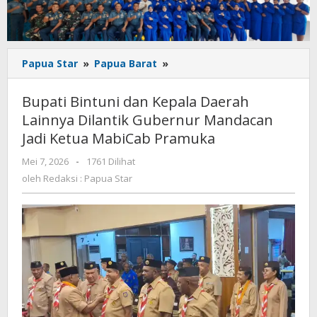
Bupati
Papua Star
»
Papua Barat
»
Bintuni
dan
Bupati Bintuni dan Kepala Daerah
Kepala
Lainnya Dilantik Gubernur Mandacan
Daerah
Jadi Ketua MabiCab Pramuka
Lainnya
Dilantik
oleh
Mei 7, 2026
-
1761 Dilihat
Gubernur
Redaksi
oleh
Redaksi : Papua Star
Mandacan
:
Jadi
Papua
Ketua
Star
MabiCab
Pramuka