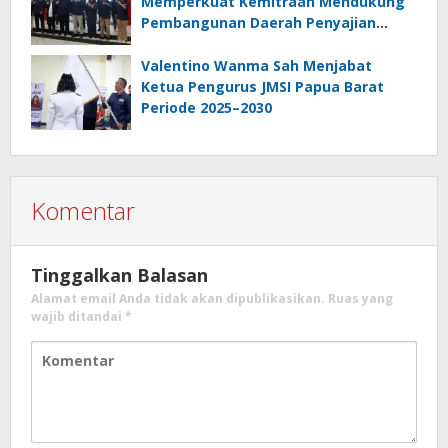
Memperkuat Kemitraan Mendukung
Pembangunan Daerah Penyajian
Informasi Profesional
Bertanggungjawab
Valentino Wanma Sah Menjabat
Ketua Pengurus JMSI Papua Barat
Periode 2025–2030
Komentar
Tinggalkan Balasan
Alamat email Anda tidak akan dipublikasikan.
Ruas yang
wajib ditandai
*