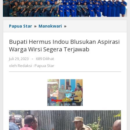
Bupati
Papua Star
»
Manokwari
»
Hermus
Indou
Bupati Hermus Indou Blusukan Aspirasi
Blusukan
Warga Wirsi Segera Terjawab
Aspirasi
Warga
oleh
Juli 29, 2023
-
689 Dilihat
Wirsi
Redaksi
oleh
Redaksi : Papua Star
Segera
:
Terjawab
Papua
Star