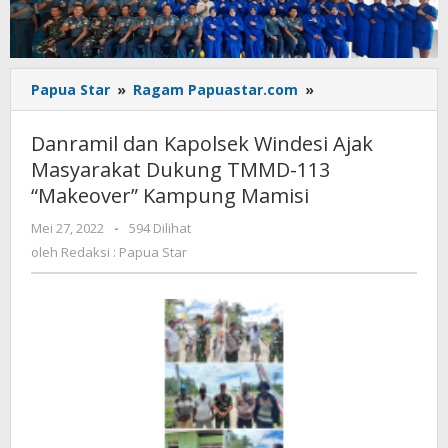
Danramil
Papua Star
»
Ragam Papuastar.com
»
dan
Kapolsek
Danramil dan Kapolsek Windesi Ajak
Windesi
Masyarakat Dukung TMMD-113
Ajak
“Makeover” Kampung Mamisi
Masyarakat
Dukung
oleh
Mei 27, 2022
-
594 Dilihat
TMMD-
Redaksi
oleh
Redaksi : Papua Star
113
:
"Makeover"
Papua
Kampung
Star
Mamisi