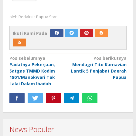
oleh
Redaksi : Papua Star
Ikuti Kami Pada
Navigasi
Pos sebelumnya
Pos berikutnya
Padatnya Pekerjaan,
Mendagri Tito Karnavian
pos
Satgas TMMD Kodim
Lantik 5 Penjabat Daerah
1801/Manokwari Tak
Papua
Lalai Dalam Ibadah
News Populer