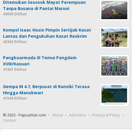
Ditemukan Sesosok Mayat Perempuan
Tanpa Busana di Pantai Maruni
44550 Dilihat
Kompol Isaac Hosio Pimpin Sertijab Kasat
Lantas dan Pengukuhan Kasat Reskrim
42362 Dilihat
Pangkoarmada III Temui Pangdam
XVIII/Kasuari
41921 Dilihat
Gempa M 4.7, Berpusat di Ransiki Terasa
Hingga Manokwari
41549 Dilihat
© 2023 - PapuaStar.com
About
Advertise
Privacy & Policy
Contact