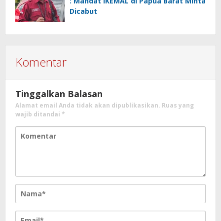
: Mandat IKEMAL di Papua Barat Minta
Dicabut
Komentar
Tinggalkan Balasan
Alamat email Anda tidak akan dipublikasikan.
Ruas yang
wajib ditandai
*