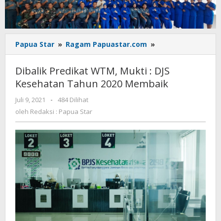
Dibalik
Papua Star
»
Ragam Papuastar.com
»
Predikat
WTM,
Dibalik Predikat WTM, Mukti : DJS
Mukti
Kesehatan Tahun 2020 Membaik
:
DJS
oleh
Juli 9, 2021
-
484 Dilihat
Kesehatan
Redaksi
oleh
Redaksi : Papua Star
Tahun
:
2020
Papua
Star
Membaik