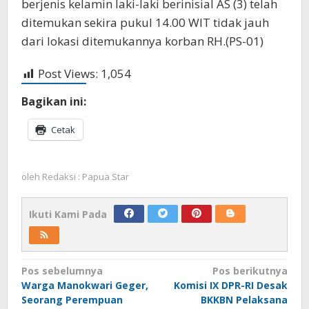
berjenis kelamin laki-laki berinisial AS (3) telah
ditemukan sekira pukul 14.00 WIT tidak jauh
dari lokasi ditemukannya korban RH.(PS-01)
Post Views:
1,054
Bagikan ini:
Cetak
oleh
Redaksi : Papua Star
Ikuti Kami Pada
Navigasi
Pos sebelumnya
Pos berikutnya
Warga Manokwari Geger,
Komisi IX DPR-RI Desak
pos
Seorang Perempuan
BKKBN Pelaksana