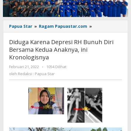
Diduga
Papua Star
»
Ragam Papuastar.com
»
Karena
Depresi
Diduga Karena Depresi RH Bunuh Diri
RH
Bersama Kedua Anaknya, ini
Bunuh
Kronologisnya
Diri
Bersama
oleh
Februari 21, 2022
-
1054 Dilihat
Kedua
Redaksi
oleh
Redaksi : Papua Star
Anaknya,
:
ini
Papua
Kronologisnya
Star