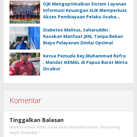
OJK Mengoptimalkan Sistem Layanan
Informasi Keuangan SLIK Memperluas
Akses Pembiayaan Pelaku Usaha
Mikro
Diabetes Melitus, Saharuddin :
Rasakan Manfaat JKN, Tanpa Beban
Biaya Pelayanan Dinilai Optimal
Ketua Pemuda Key,Muhammad Refra
: Mandat IKEMAL di Papua Barat Minta
Dicabut
Komentar
Tinggalkan Balasan
Alamat email Anda tidak akan dipublikasikan.
Ruas yang
wajib ditandai
*