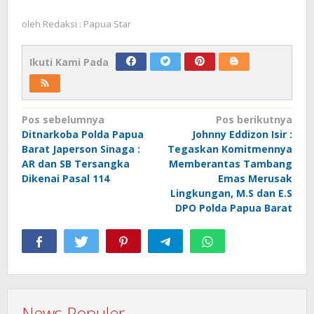
oleh
Redaksi : Papua Star
Ikuti Kami Pada
Navigasi
Pos sebelumnya
Pos berikutnya
Ditnarkoba Polda Papua
Johnny Eddizon Isir :
pos
Barat Japerson Sinaga :
Tegaskan Komitmennya
AR dan SB Tersangka
Memberantas Tambang
Dikenai Pasal 114
Emas Merusak
Lingkungan, M.S dan E.S
DPO Polda Papua Barat
News Populer