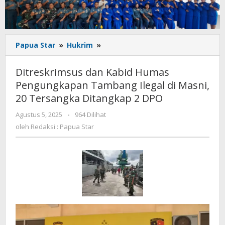
Ditreskrimsus
Papua Star
»
Hukrim
»
dan
Kabid
Ditreskrimsus dan Kabid Humas
Humas
Pengungkapan Tambang Ilegal di Masni,
Pengungkapan
20 Tersangka Ditangkap 2 DPO
Tambang
Ilegal
oleh
Agustus 5, 2025
-
964 Dilihat
di
Redaksi
oleh
Redaksi : Papua Star
Masni,
:
20
Papua
Tersangka
Star
Ditangkap
2
DPO