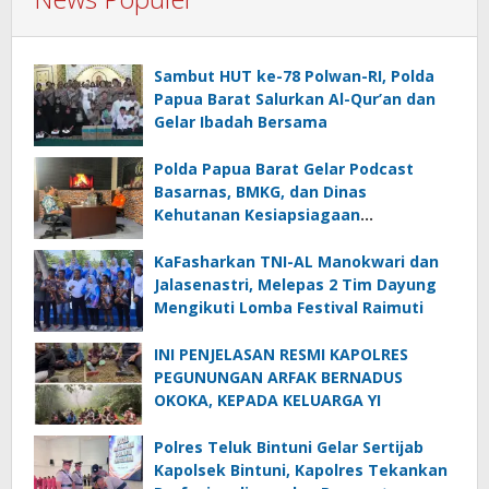
Sambut HUT ke-78 Polwan-RI, Polda
Papua Barat Salurkan Al-Qur’an dan
Gelar Ibadah Bersama
Polda Papua Barat Gelar Podcast
Basarnas, BMKG, dan Dinas
Kehutanan Kesiapsiagaan
Menghadapi El.Niño
KaFasharkan TNI-AL Manokwari dan
Jalasenastri, Melepas 2 Tim Dayung
Mengikuti Lomba Festival Raimuti
INI PENJELASAN RESMI KAPOLRES
PEGUNUNGAN ARFAK BERNADUS
OKOKA, KEPADA KELUARGA YI
Polres Teluk Bintuni Gelar Sertijab
Kapolsek Bintuni, Kapolres Tekankan