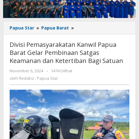
Divisi
Papua Star
»
Papua Barat
»
Pemasyarakatan
Kanwil
Divisi Pemasyarakatan Kanwil Papua
Papua
Barat Gelar Pembinaan Satgas
Barat
Keamanan dan Ketertiban Bagi Satuan
Gelar
Pembinaan
oleh
November 6, 2024
-
1474 Dilihat
Satgas
Redaksi
oleh
Redaksi : Papua Star
Keamanan
:
dan
Papua
Ketertiban
Star
Bagi
Satuan