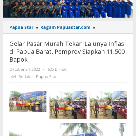
Gelar
Papua Star
»
Ragam Papuastar.com
»
Pasar
Murah
Gelar Pasar Murah Tekan Lajunya Inflasi
Tekan
di Papua Barat, Pemprov Siapkan 11.500
Lajunya
Bapok
Inflasi
di
oleh
Oktober 24, 2022
-
625 Dilihat
Papua
Redaksi
oleh
Redaksi : Papua Star
Barat,
:
Pemprov
Papua
Siapkan
Star
11.500
Bapok