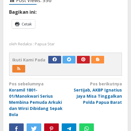
Post Views:
556
Bagikan ini:
Cetak
oleh
Redaksi : Papua Star
Ikuti Kami Pada
Navigasi
Pos sebelumnya
Pos berikutnya
Koramil 1801-
Sertijab, AKBP Ignatius
pos
01/Manokwari Serius
Jaya Misa Tinggalkan
Membina Pemuda Arkuki
Polda Papua Barat
dan Wirsi Dibidang Sepak
Bola