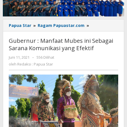
Gubernur
Papua Star
»
Ragam Papuastar.com
»
:
Manfaat
Gubernur : Manfaat Mubes ini Sebagai
Mubes
Sarana Komunikasi yang Efektif
ini
Sebagai
oleh
Juni 11, 2021
-
556 Dilihat
Sarana
Redaksi
oleh
Redaksi : Papua Star
Komunikasi
:
yang
Papua
Star
Efektif