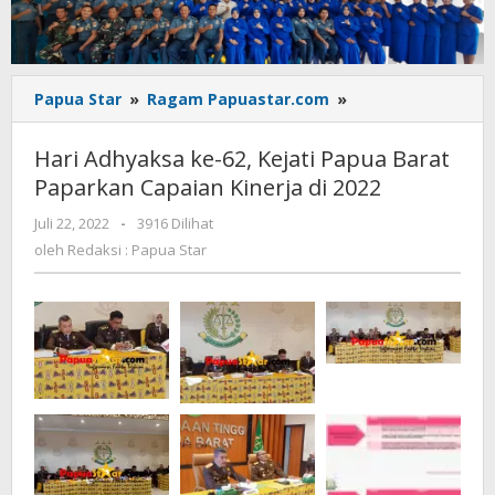
Hari
Papua Star
»
Ragam Papuastar.com
»
Adhyaksa
ke-
Hari Adhyaksa ke-62, Kejati Papua Barat
62,
Paparkan Capaian Kinerja di 2022
Kejati
Papua
oleh
Juli 22, 2022
-
3916 Dilihat
Barat
Redaksi
oleh
Redaksi : Papua Star
Paparkan
:
Capaian
Papua
Star
Kinerja
di
2022