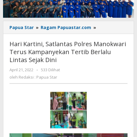
Hari
Papua Star
»
Ragam Papuastar.com
»
Kartini,
Satlantas
Hari Kartini, Satlantas Polres Manokwari
Polres
Terus Kampanyekan Tertib Berlalu
Manokwari
Lintas Sejak Dini
Terus
Kampanyekan
oleh
April 21, 2022
-
533 Dilihat
Tertib
Redaksi
oleh
Redaksi : Papua Star
Berlalu
:
Lintas
Papua
Sejak
Star
Dini