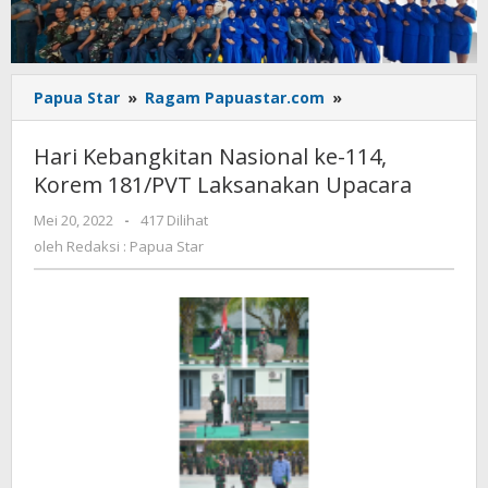
Hari
Papua Star
»
Ragam Papuastar.com
»
Kebangkitan
Nasional
Hari Kebangkitan Nasional ke-114,
ke-
Korem 181/PVT Laksanakan Upacara
114,
Korem
oleh
Mei 20, 2022
-
417 Dilihat
181/PVT
Redaksi
oleh
Redaksi : Papua Star
Laksanakan
:
Upacara
Papua
Star