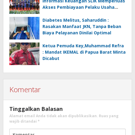
Informasi Keuangan SLIK Memperluas
Akses Pembiayaan Pelaku Usaha
Mikro
Diabetes Melitus, Saharuddin :
Rasakan Manfaat JKN, Tanpa Beban
Biaya Pelayanan Dinilai Optimal
Ketua Pemuda Key,Muhammad Refra
: Mandat IKEMAL di Papua Barat Minta
Dicabut
Komentar
Tinggalkan Balasan
Alamat email Anda tidak akan dipublikasikan.
Ruas yang
wajib ditandai
*