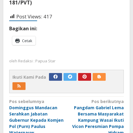
181/PVT)
Post Views:
417
Bagikan ini:
Cetak
oleh
Redaksi : Papua Star
Ikuti Kami Pada
Navigasi
Pos sebelumnya
Pos berikutnya
Dominggus Mandacan
Pangdam Gabriel Lema
pos
Serahkan Jabatan
Bersama Masyarakat
Gubernur Kepada Komjen
Kampung Wasai Ikuti
Pol (Purn) Paulus
Vicon Peresmian Pompa
Waterpauw
Hidram