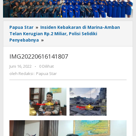
Papua Star
»
Insiden Kebakaran di Marina-Amban
Telan Kerugian Rp.2 Miliar, Polisi Selidiki
IMG20220616141807
Penyebabnya
»
IMG20220616141807
oleh
Juni 16, 2022
-
0 Dilihat
Redaksi
oleh
Redaksi : Papua Star
:
Papua
Star