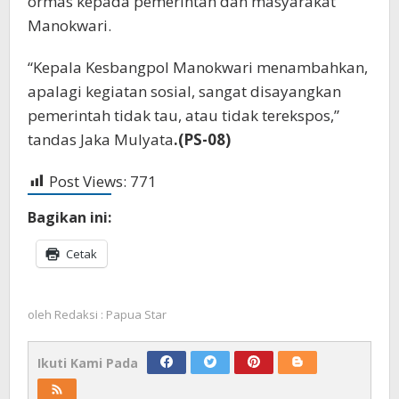
ormas kepada pemerintah dan masyarakat
Manokwari.
“Kepala Kesbangpol Manokwari menambahkan,
apalagi kegiatan sosial, sangat disayangkan
pemerintah tidak tau, atau tidak terekspos,”
tandas Jaka Mulyata
.(PS-08)
Post Views:
771
Bagikan ini:
Cetak
oleh
Redaksi : Papua Star
Ikuti Kami Pada