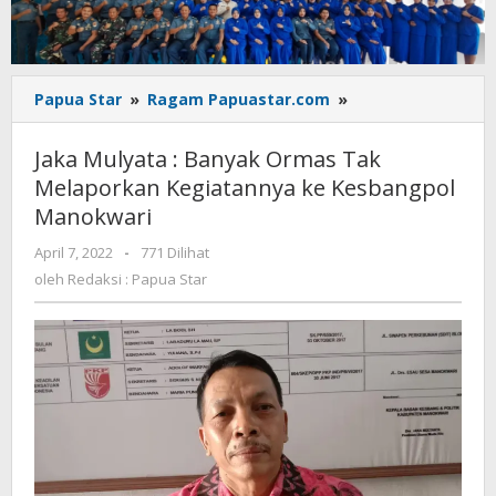
Jaka
Papua Star
»
Ragam Papuastar.com
»
Mulyata
:
Jaka Mulyata : Banyak Ormas Tak
Banyak
Melaporkan Kegiatannya ke Kesbangpol
Ormas
Manokwari
Tak
Melaporkan
oleh
April 7, 2022
-
771 Dilihat
Kegiatannya
Redaksi
oleh
Redaksi : Papua Star
ke
:
Kesbangpol
Papua
Manokwari
Star