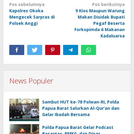
Navigasi
Pos sebelumnya
Pos berikutnya
Kapolres Okoka
9 Kios Maupun Warung
pos
Mengecek Sarpras di
Makan Disidak Bupati
Polsek Anggi
Pegaf Beserta
Forkopimda 6 Makanan
Kadaluarsa
News Populer
Sambut HUT ke-78 Polwan-RI, Polda
Papua Barat Salurkan Al-Qur’an dan
Gelar Ibadah Bersama
Polda Papua Barat Gelar Podcast
Basarnas, BMKG, dan Dinas