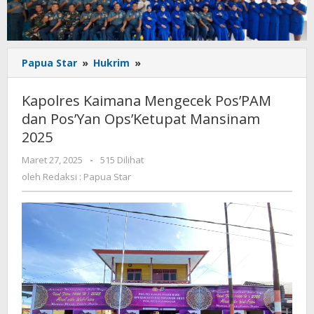
Kapolres
Papua Star
»
Hukrim
»
Kaimana
Mengecek
Kapolres Kaimana Mengecek Pos’PAM
Pos'PAM
dan Pos’Yan Ops’Ketupat Mansinam
dan
2025
Pos'Yan
Ops'Ketupat
oleh
Maret 27, 2025
-
515 Dilihat
Mansinam
Redaksi
oleh
Redaksi : Papua Star
2025
:
Papua
Star