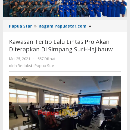
Kawasan
Papua Star
»
Ragam Papuastar.com
»
Tertib
Lalu
Kawasan Tertib Lalu Lintas Pro Akan
Lintas
Diterapkan Di Simpang Suri-Hajibauw
Pro
Akan
oleh
Mei 25, 2021
-
667 Dilihat
Diterapkan
Redaksi
oleh
Redaksi : Papua Star
Di
:
Simpang
Papua
Star
Suri-
Hajibauw