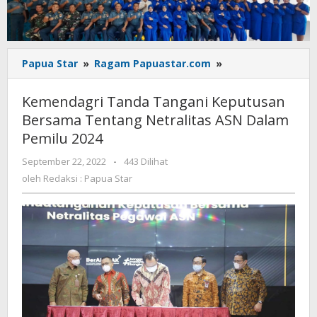
Kemendagri
Papua Star
»
Ragam Papuastar.com
»
Tanda
Tangani
Kemendagri Tanda Tangani Keputusan
Keputusan
Bersama Tentang Netralitas ASN Dalam
Bersama
Pemilu 2024
Tentang
Netralitas
oleh
September 22, 2022
-
443 Dilihat
ASN
Redaksi
oleh
Redaksi : Papua Star
Dalam
:
Pemilu
Papua
2024
Star