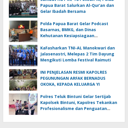
Papua Barat Salurkan Al-Qur’an dan
Gelar Ibadah Bersama
Polda Papua Barat Gelar Podcast
Basarnas, BMKG, dan Dinas
Kehutanan Kesiapsiagaan
Menghadapi El.Niño
KaFasharkan TNI-AL Manokwari dan
Jalasenastri, Melepas 2 Tim Dayung
Mengikuti Lomba Festival Raimuti
INI PENJELASAN RESMI KAPOLRES
PEGUNUNGAN ARFAK BERNADUS
OKOKA, KEPADA KELUARGA YI
Polres Teluk Bintuni Gelar Sertijab
Kapolsek Bintuni, Kapolres Tekankan
Profesionalisme dan Penguatan
Sinergita