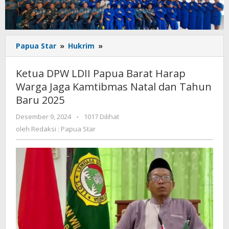
Ketua
Papua Star
»
Hukrim
»
DPW
LDII
Ketua DPW LDII Papua Barat Harap
Papua
Warga Jaga Kamtibmas Natal dan Tahun
Barat
Baru 2025
Harap
Warga
oleh
Desember 9, 2024
-
1017 Dilihat
Jaga
Redaksi
oleh
Redaksi : Papua Star
Kamtibmas
:
Natal
Papua
dan
Star
Tahun
Baru
2025