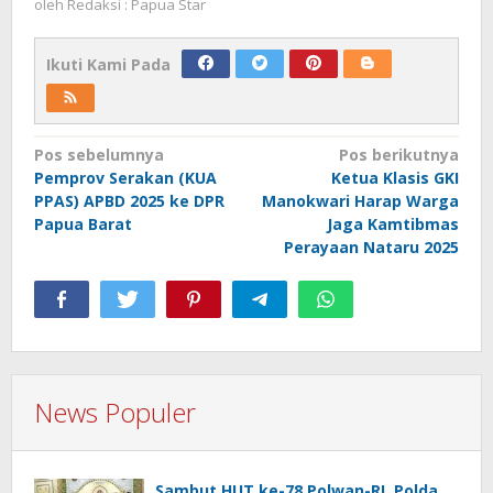
oleh
Redaksi : Papua Star
Ikuti Kami Pada
Navigasi
Pos sebelumnya
Pos berikutnya
Pemprov Serakan (KUA
Ketua Klasis GKI
pos
PPAS) APBD 2025 ke DPR
Manokwari Harap Warga
Papua Barat
Jaga Kamtibmas
Perayaan Nataru 2025
News Populer
Sambut HUT ke-78 Polwan-RI, Polda